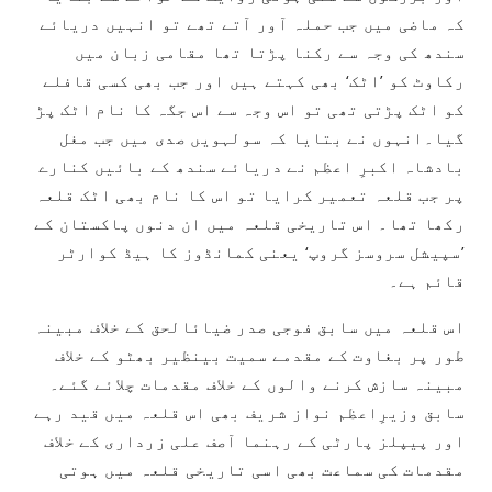
کہ ماضی میں جب حملہ آور آتے تھے تو انہیں دریائے
سندھ کی وجہ سے رکنا پڑتا تھا مقامی زبان میں
رکاوٹ کو ’اٹک‘ بھی کہتے ہیں اور جب بھی کسی قافلے
کو اٹک پڑتی تھی تو اس وجہ سے اس جگہ کا نام اٹک پڑ
گیا۔انہوں نے بتایا کہ سولہویں صدی میں جب مغل
بادشاہ اکبرِ اعظم نے دریائے سندھ کے بائیں کنارے
پر جب قلعہ تعمیر کرایا تو اس کا نام بھی اٹک قلعہ
رکھا تھا۔ اس تاریخی قلعہ میں ان دنوں پاکستان کے
’سپیشل سروسز گروپ‘ یعنی کمانڈوز کا ہیڈ کوارٹر
قائم ہے۔
اس قلعہ میں سابق فوجی صدر ضیائالحق کے خلاف مبینہ
طور پر بغاوت کے مقدمے سمیت بینظیر بھٹو کے خلاف
مبینہ سازش کرنے والوں کے خلاف مقدمات چلائے گئے۔
سابق وزیرِاعظم نواز شریف بھی اس قلعہ میں قید رہے
اور پیپلز پارٹی کے رہنما آصف علی زرداری کے خلاف
مقدمات کی سماعت بھی اسی تاریخی قلعہ میں ہوتی