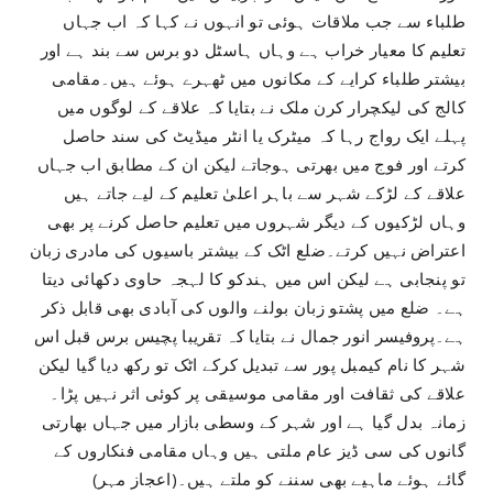
طلباء سے جب ملاقات ہوئی تو انہوں نے کہا کہ اب جہاں
تعلیم کا معیار خراب ہے وہاں ہاسٹل دو برس سے بند ہے اور
بیشتر طلباء کرایے کے مکانوں میں ٹھہرے ہوئے ہیں۔مقامی
کالج کی لیکچرار کرن ملک نے بتایا کہ علاقے کے لوگوں میں
پہلے ایک رواج رہا کہ میٹرک یا انٹر میڈیٹ کی سند حاصل
کرتے اور فوج میں بھرتی ہوجاتے لیکن ان کے مطابق اب جہاں
علاقے کے لڑکے شہر سے باہر اعلیٰ تعلیم کے لیے جاتے ہیں
وہاں لڑکیوں کے دیگر شہروں میں تعلیم حاصل کرنے پر بھی
اعتراض نہیں کرتے۔ضلع اٹک کے بیشتر باسیوں کی مادری زبان
تو پنجابی ہے لیکن اس میں ہندکو کا لہجہ حاوی دکھائی دیتا
ہے۔ ضلع میں پشتو زبان بولنے والوں کی آبادی بھی قابل ذکر
ہے۔پروفیسر انور جمال نے بتایا کہ تقریبا پچیس برس قبل اس
شہر کا نام کیمبل پور سے تبدیل کرکے اٹک تو رکھ دیا گیا لیکن
علاقے کی ثقافت اور مقامی موسیقی پر کوئی اثر نہیں پڑا۔
زمانہ بدل گیا ہے اور شہر کے وسطی بازار میں جہاں بھارتی
گانوں کی سی ڈیز عام ملتی ہیں وہاں مقامی فنکاروں کے
گائے ہوئے ماہیے بھی سننے کو ملتے ہیں۔(اعجاز مہر)