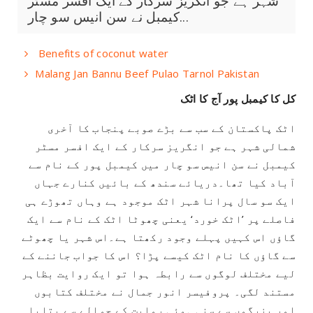
شہر ہے جو انگریز سرکار کے ایک افسر مسٹر
کیمبل نے سن انیس سو چار...
Benefits of coconut water
Malang Jan Bannu Beef Pulao Tarnol Pakistan
کل کا کیمبل پور آج کا اٹک
اٹک پاکستان کے سب سے بڑے صوبے پنجاب کا آخری
شمالی شہر ہے جو انگریز سرکار کے ایک افسر مسٹر
کیمبل نے سن انیس سو چار میں کیمبل پور کے نام سے
آباد کیا تھا۔دریائے سندھ کے بائیں کنارے جہاں
ایک سو سال پرانا شہر اٹک موجود ہے وہاں تھوڑے ہی
فاصلے پر ’اٹک خورد‘ یعنی چھوٹا اٹک کے نام سے ایک
گاؤں اس کہیں پہلے وجود رکھتا ہے۔اس شہر یا چھوٹے
سے گاؤں کا نام اٹک کیسے پڑا؟ اس کا جواب جاننے کے
لیے مختلف لوگوں سے رابطہ ہوا تو ایک روایت بظاہر
مستند لگی۔ پروفیسر انور جمال نے مختلف کتابوں
اور بزرگوں سے سنی ہوئی روایت کے حوالے سے بتایا