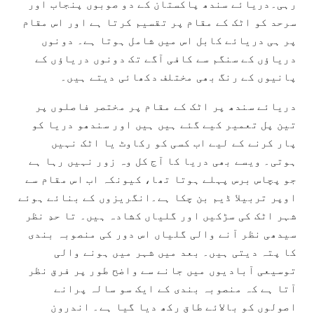
رہی۔دریائے سندھ پاکستان کے دو صوبوں پنجاب اور
سرحد کو اٹک کے مقام پر تقسیم کرتا ہے اور اس مقام
پر ہی دریائے کابل اس میں شامل ہوتا ہے۔ دونوں
دریاؤں کے سنگم سے کافی آگے تک دونوں دریاؤں کے
پانیوں کے رنگ بھی مختلف دکھائی دیتے ہیں۔
دریائے سندھ پر اٹک کے مقام پر مختصر فاصلوں پر
تین پل تعمیر کیے گئے ہیں ہیں اور سندھو دریا کو
پار کرنے کے لیے اب کسی کو رکاوٹ یا اٹک نہیں
ہوتی۔ ویسے بھی دریا کا آج کل وہ زور نہیں رہا ہے
جو پچاس برس پہلے ہوتا تھا، کیونکہ اب اس مقام سے
اوپر تربیلا ڈیم بن چکا ہے۔انگریزوں کے بنائے ہوئے
شہر اٹک کی سڑکیں اور گلیاں کشادہ ہیں۔ تا حدِ نظر
سیدھی نظر آنے والی گلیاں اس دور کی منصوبہ بندی
کا پتہ دیتی ہیں۔ بعد میں شہر میں ہونے والی
توسیعی آبادیوں میں جانے سے واضح طور پر فرق نظر
آتا ہے کہ منصوبہ بندی کے ایک سو سالہ پرانے
اصولوں کو بالائے طاق رکھ دیا گیا ہے۔ اندرون