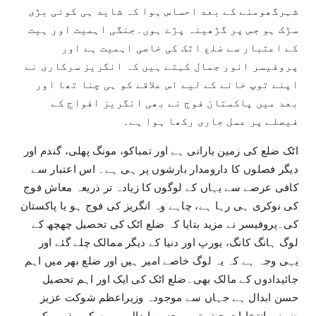
شہرگھومنے کے بعد احساس ہوا کہ شاید ہی کوئی بڑی
سڑک ہو جس پر گڑھینہ پڑے ہوں۔جنگی اہمیت اور ہیت
کے اعتبار سے ضلع اٹک کی خاصی اہمیت ہے اور
پروفیسر انور جمال کہتے ہیں کہ انگریز سرکاری نے
اپنے توپ خانے کے لیے اس علاقے کو ہی چنا تھا اور
بعد میں پاکستان فوج نے بھی انگریز افواج کے
فیصلے پر عمل جاری رکھا ہوا ہے۔
اٹک ضلع کی زمین بارانی ہے اور تمباکو، مونگ پھلی، گندم اور
دیگر فصلوں کا دارومدار بارشوں پر ہی ہے۔ اس اعتبار سے
کافی عرصے سے یہاں کے لوگوں کا زیادہ تر ذریعہ معاش فوج
کی نوکری ہی رہا ہے، چاہے وہ انگریز کی فوج ہو یا پاکستان
کی۔پروفیسر نے مزید بتایا کہ ضلع اٹک کی تحصیل چھچھ کے
لوگ ہانگ کانگ، یورپ اور دنیا کے دیگر ممالک چلے گئے اور
یہی وجہ ہے کہ یہ لوگ خاصے امیر ہیں اور ضلع بھر میں اہم
جائیدادوں کے مالک بھی۔ضلع اٹک کی ایک اور اہم تحصیل
حسن ابدال ہے جہاں سے موجودہ وزیراعظم شوکت عزیز
ضمنی انتخابات جیتے تھے۔ حسن ابدال میں سکھ مذہب کے