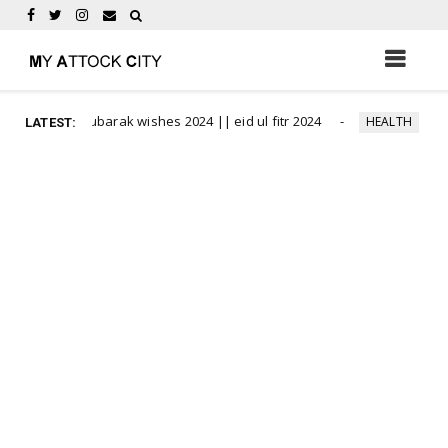
eid mubarak wishes 2024 || eid ul fitr 2024
Benefit
HEALTH
LATEST: