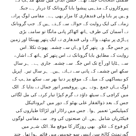
پیروکاروں کے مذہبی پیشوا بابا گرونانک کا دربار ہے جبکہ
وہیں پر بابا ولی قندھاری کا مزار بھی ہے۔ مقامی لوگ پرانے
زمانے کی ایک روایت کے حوالے سے کہتے ہیں کہ جب گرونانک
نے آسمان کی طرف ہاتھ اٹھاکر پانی مانگا تو سامنے بڑی
پہاڑی پر بیٹھنے والے ولی قندھاری نے ایک پتھر پھینکا اور زمین
پر جس جگہ وہ پتھر گرا وہاں سے چشمہ پھوٹ نکلا۔اس
روایت کے مطابق بابا گرونانک نے اس پتھر کو ہاتھ کے اشارے
سے ہٹایا اور آج تک اس جگہ سے چشمہ جاری ہے۔ ہر سال
سکھ اس چشمے کے پانی سے نہاتے ہیں۔ ہر سال تیرہ اپریل
کو بیساکھی کے میلے کے موقع پر دنیا بھر سے سکھ مذہب کے
لوگ یہاں جمع ہوتے ہیں۔پروفیسر انور جمال نے بتایا کہ اٹک
میں کراچی کے سیٹھ داؤد نے گرم کپڑا تیار کرنے کی مل لگائی
جس کے بعد ذوالفقار علی بھٹو کے دور میں ’ایروناٹیکل
کمپلیکس‘ تعمیر ہوا۔ جس میں راڈار اور لڑاکا طیاروں کی
فیکٹریاں شامل ہیں۔ان صنعتوں کی وجہ سے مقامی لوگوں
کو فوج کے علاوہ بھی روزگار کا موقع ملا۔اٹک شہر میں
گورنمنٹ کالج سن انیس سو چوبیس میں قائم ہوا تھا۔ چند