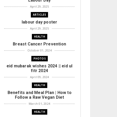
Labour Day
April 29, 2025
ARTICLES
labour day poster
April 29, 2025
HEALTH
Breast Cancer Prevention
October 01, 2024
PHOTOS
eid mubarak wishes 2024 || eid ul
fitr 2024
April 09, 2024
HEALTH
Benefits and Meal Plan | How to
Follow a Raw Vegan Diet
March 01, 2024
HEALTH