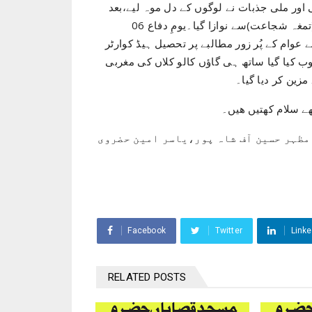
 اور ملی جذبات نے لوگوں کے دل موہ لیے،بعد
ازاں میجر محمد زبیر کے لیے حکومت پاکستان کے جانب سے (تمغہ شجاعت)سے نوازا گیا۔یومِ دفاع 06
 نے عوام کے پُر زور مطالبے پر تحصیل ہیڈ کوارٹر
 کیا گیا ساتھ ہی گاؤں کالو کلاں کی مغربی
زین کر دیا گیا۔
ے سلام کھتیں ھیں۔
 مظہر حسین آف شاہ پور،یاسر امین حضروی
Facebook
Twitter
Linke
RELATED POSTS