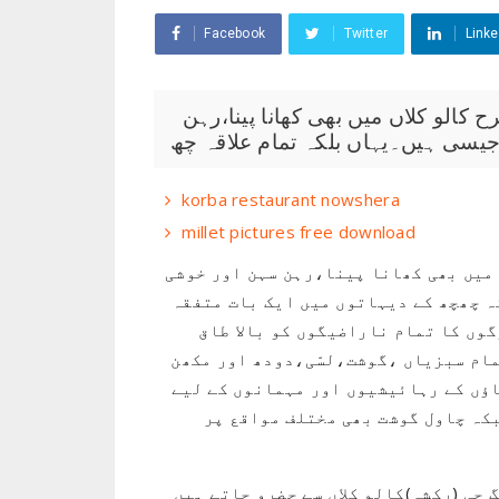
Facebook
Twitter
Linke
رسم و رواج: دیگر چھچھ کے دیہاتوں کی طرح کالو کلاں میں بھی کھانا پینا،رہن
korba restaurant nowshera
millet pictures free download
 میں بھی کھانا پینا،رہن سہن اور خوشی
ہ چھچھ کے دیہاتوں میں ایک بات متفقہ
گوں کا تمام ناراضیگوں کو بالا طاق
مام سبزیاں ،گوشت،لسّی،دودھ اور مکھن
اؤں کے رہائیشیوں اور مہمانوں کے لیے
بکہ چاول گوشت بھی مختلف مواقع پر
چی (رکشہ)کالو کلاں سے حضرو جاتے ہیں