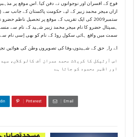
فوج کے افسران اور نوجوانوں نے دفن کیا۔اس موقع پر مذہبی
ستمبر2009 کی ایک تقریب کے موقع پر تحصیل ناظم حضرو
ہسپتال حضرو کا نام میجر محمد زبیر شہید کے نام سے منسوب
سمت میں واقع ہائی سکول روڈ کے نام کو بھی اِسی نام سے م
اے راہِ حق کے شہیدوں،وفا کی تصویروں وطن کی ھوائیں تجھ
اس آرٹیکل کا کریڈٹ محمد عمران آف کالو کلاں، سید
اور اظہر محمود کو جاتا ہے
din
Pinterest
Email