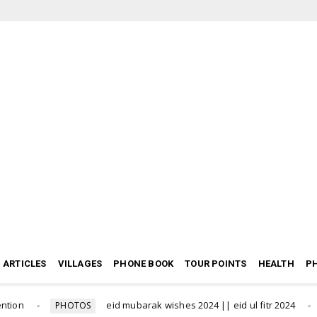
ARTICLES
VILLAGES
PHONE BOOK
TOUR POINTS
HEALTH
P
n
eid mubarak wishes 2024 || eid ul fitr 2024
PHOTOS
HE