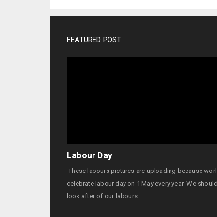
FEATURED POST
Labour Day
These labours pictures are uploading because wor
celebrate labour day on 1 May every year .We shoul
look after of our labours.