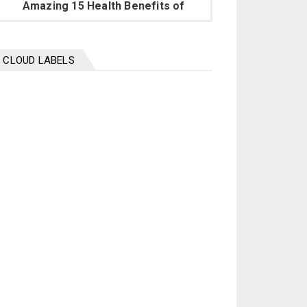
Amazing 15 Health Benefits of
Chili peppers
February 20, 2024
BIOGRAPHY
CLOUD LABELS
Mohammed Shami Biography
November 16, 2023
HEALTH
Top 10 diet plans to lose weight
November 10, 2023
HEALTH
9 benefits of Onions
October 30, 2023
ISLAM
Emaan ki lazzat Hadees Sharif in
urdu
October 21, 2023