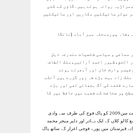
،مراڑیہ روانہ ہوتے ہیں۔گاؤں کے کئی
تر موٹر سائیکلیں ،کاریں اور سائیکلیں
ہ،شاہ پور،محلہ مہر آباد (نانگا
ر سماجی و سیاسی شخصیات مندرجہ ذیل
 الحق،ظہور احمد آرائیں،ملک الطاف
یسر وارث خان اور اُبھرتے ہوئے
لک زاد بہت بڑے شہ زور گزرے ہیں اُنکے
سارے قلعے کی آگ بجھائی تھی اور بڑے
طح پر صحافت کے شعبے میں حافظ میر کا
فخرِ کالو کلاں میجر محمد زبیر شھید (شھید سوات): 17 اگست سن2009 کو پاک فوج کی طرف سے وادی
کالو کلاں کے ایک بہادر اور دلیر میجر محمد
نے قبرستان میں پورے فوجی اعزاز کے ساتھ پاک