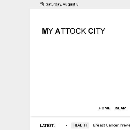
Saturday, August 8
HOME
ISLAM
labour day poster
Breast Cancer Preventio
RTICLES
HEALTH
LATEST: