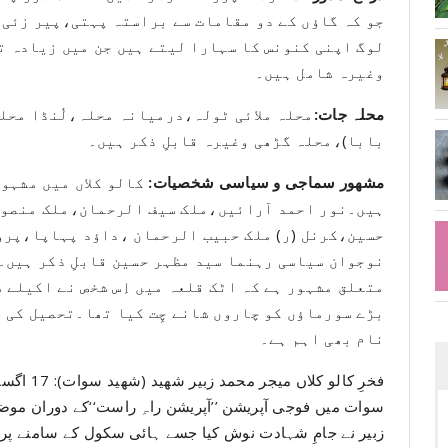
جو کہ گاؤں کے دو مقامات سے براستہ پہتی،پیر زئی
لوگ اپنی کنونس کا سہارا لیتے ہیں جن میں زیادہ 
وغیرہ شامل ہیں۔
محلہ جات:
محلہ ملائی ٹولہ،درمیانہ محلہ،لُنڈا محل
بابا)،محلہ گڑھی وغیرہ قابلِ ذکر ہیں۔
مشھور سماجی و سیاسی شخصیات:
کالو کلاں میں مشہو
ہیں۔نور احمد آرائیں،ملک سیف الرحمان،ملک منصور
حسین،کرنل (ر) ملک حبیب الرحمان ،داؤد پہاپا،پروف
نوجوان سیاسی رہنما سید مظہر حسین قابلِ ذکر ہیں۔م
متعلق مشہور ہے کہ اٹک قلعہ میں اِس شخص نے اکیلے 
بڑے سورماؤں کو چاروں شانے چِت کیا تھا۔تحصیل کی س
نام بھی اہم ہے۔
سوات میں فوجی آپریشن ’’آپریشن راہِ راست‘‘کے دوران موضع 
زبیر نے جامِ شہادت نوش کیا جسے ہائی سکول کے سامنے پرا