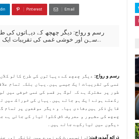
din
Pinterest
Email
سہن اور خوشی غمی کی تقریبات ایک جیسی ہیں۔یہاں بلکہ تمام علاقہ چھ...
رسم و رواج:
دیگر چھچھ کے دیہاتوں کی طرح کالو کلاں
غمی کی تقریبات ایک جیسی ہیں۔یہاں بلکہ تمام علاق
طور پر مشترک ہے کہ لوگ ہر قسم کی غمی خوشی میں لو
رکھتے ہوئے ایک ہو جاتے ہیں۔یہاں کی خوراک میں ت
قابلِ ذکر ہیں،شادی بیاہ و دیگر موقعوں پر تمام گ
چھچھ کی مشہور و معروف ڈش کٹوا تیار کی جاتی ہے ج
دیگوں میں تیارکیے جاتے ہیں۔
ذرائع آمدورفت:
ٹرانسپورٹ کے زمرے میں تانگہ اور چنگ 