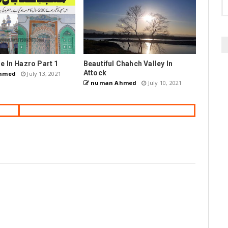
 In Hazro Part 1
Beautiful Chahch Valley In
Attock
hmed
July 13, 2021
numan Ahmed
July 10, 2021