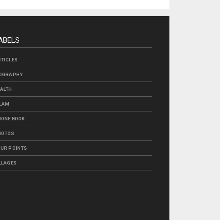
ABELS
TICLES
IOGRAPHY
ALTH
SLAM
ONE BOOK
HOTOS
UR POINTS
LLAGES